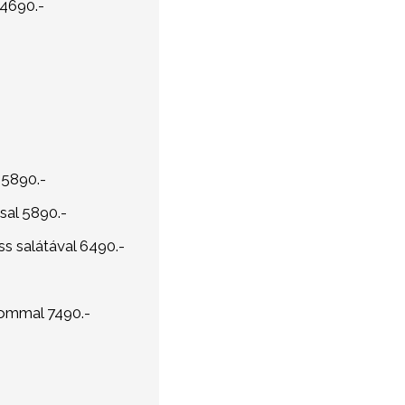
 4690.-
 5890.-
sal 5890.-
ss salátával 6490.-
rommal 7490.-