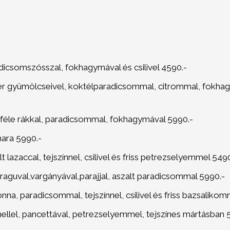
dicsomszósszal, fokhagymával és csilivel 4590.-
er gyümölcseivel, koktélparadicsommal, citrommal, fokha
féle rákkal, paradicsommal, fokhagymával 5990.-
ara 5990.-
lt lazaccal, tejszínnel, csilivel és friss petrezselyemmel 549
úraguval,vargányával,parajjal, aszalt paradicsommal 5990.-
nna, paradicsommal, tejszínnel, csilivel és friss bazsalikom
ellel, pancettával, petrezselyemmel, tejszínes mártásban 