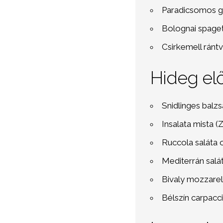
Paradicsomos g
Bolognai spaget
Csirkemell ránt
Hideg elő
Snidlinges balz
Insalata mista (
Ruccola saláta o
Mediterrán salá
Bivaly mozzarel
Bélszín carpacci