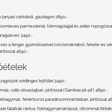
a tanyasi csirkéből, gazdagon 2890.-
somleves parmezánnal, tökmagolajjal és zeller ropogóssa
raguleves 3490.-
eves a tenger gyümölcseivel (vörösmárnából, fekete-és vé
 pirítóssal 4690.-
őételek
agolyók snidlinges tejföllel 3490.-
s, csilis olívaolajban, piritóssal ('Gambas pil-pil') 4890.-
khagymás, fehérboros paradicsommártásban, pirítóssal 4
ei falatkák rántva, fokhagymamártással, citrommal (tintah