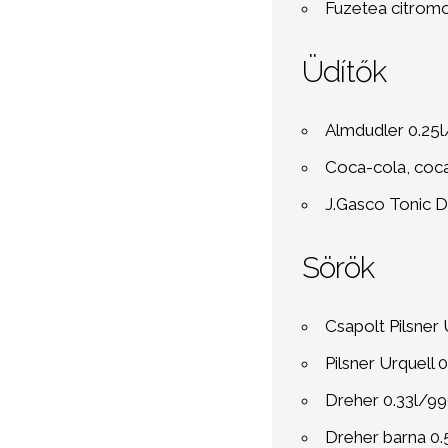
Fuzetea citromo
Üdítők
Almdudler 0.25l
Coca-cola, coca
J.Gasco Tonic Dr
Sörök
Csapolt Pilsner 
Pilsner Urquell 
Dreher 0.33l/99
Dreher barna 0.