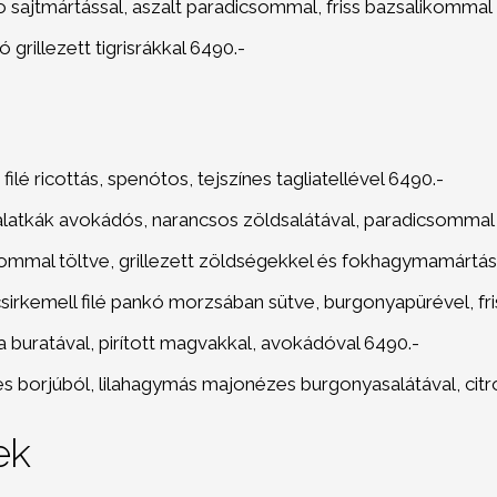
o sajtmártással, aszalt paradicsommal, friss bazsalikommal
 grillezett tigrisrákkal 6490.-
filé ricottás, spenótos, tejszínes tagliatellével 6490.-
alatkák avokádós, narancsos zöldsalátával, paradicsommal
trommal töltve, grillezett zöldségekkel és fokhagymamártás
csirkemell filé pankó morzsában sütve, burgonyapürével, fri
a buratával, pirított magvakkal, avokádóval 6490.-
jes borjúból, lilahagymás majonézes burgonyasalátával, cit
ek