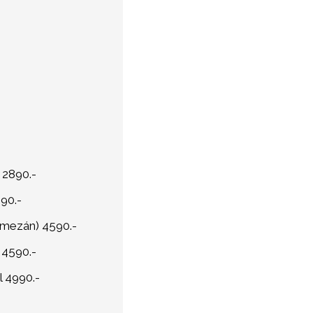
) 2890.-
290.-
armezán) 4590.-
 4590.-
l 4990.-