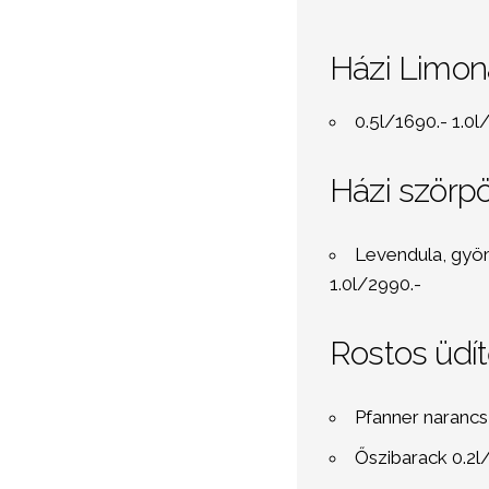
Házi Limo
0.5l/1690.- 1.0l
Házi szörp
Levendula, gyöm
1.0l/2990.-
Rostos üdí
Pfanner narancs,
Őszibarack 0.2l