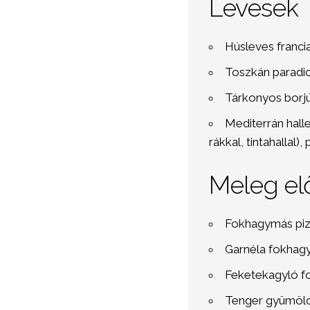
Levesek
Húsleves franci
Toszkán paradic
Tárkonyos borjú
Mediterrán hall
rákkal, tintahallal),
Meleg el
Fokhagymás pizz
Garnéla fokhagymá
Feketekagyló fo
Tenger gyümölcs