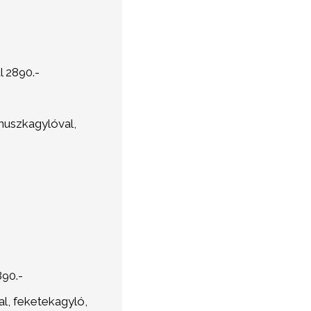
l 2890.-
nuszkagylóval,
890.-
al, feketekagyló,