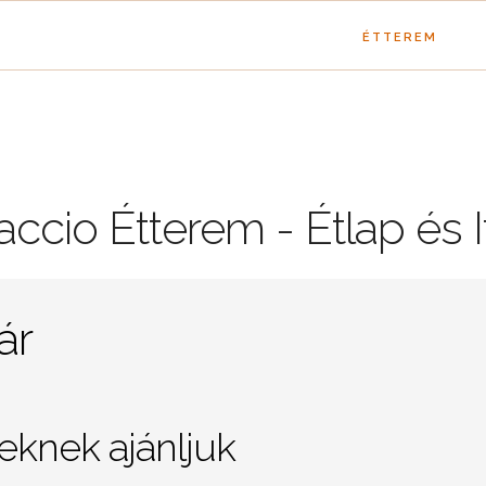
ÉTTEREM
ccio Étterem - Étlap és I
ár
knek ajánljuk