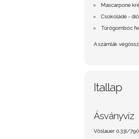
Mascarpone krém
Csokoládé - dió
Túrógombóc feh
A számlák végöss
Itallap
Ásványvíz
Vöslauer 0.33l/790.