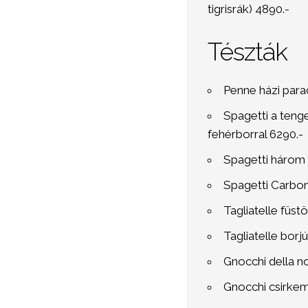
tigrisrák) 4890.-
Tészták
Penne házi para
Spagetti a teng
fehérborral 6290.-
Spagetti három 
Spagetti Carbon
Tagliatelle füstö
Tagliatelle borj
Gnocchi della no
Gnocchi csirkem