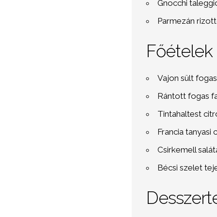
Gnocchi taleggi
Parmezán rizottó
Főételek
Vajon sült fogas 
Rántott fogas f
Tintahaltest ci
Francia tanyasi 
Csirkemell salát
Bécsi szelet te
Desszert