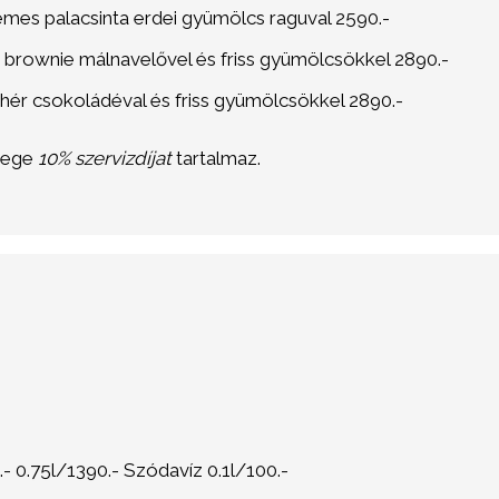
es palacsinta erdei gyümölcs raguval 2590.-
 brownie málnavelővel és friss gyümölcsökkel 2890.-
ér csokoládéval és friss gyümölcsökkel 2890.-
zege
10% szervizdíjat
tartalmaz.
- 0.75l/1390.- Szódavíz 0.1l/100.-