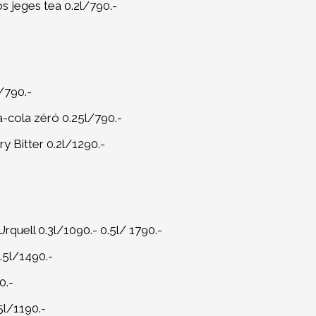
s jeges tea 0.2l/790.-
/790.-
-cola zéró 0.25l/790.-
y Bitter 0.2l/1290.-
Urquell 0.3l/1090.- 0.5l/ 1790.-
0.5l/1490.-
0.-
5l/1190.-