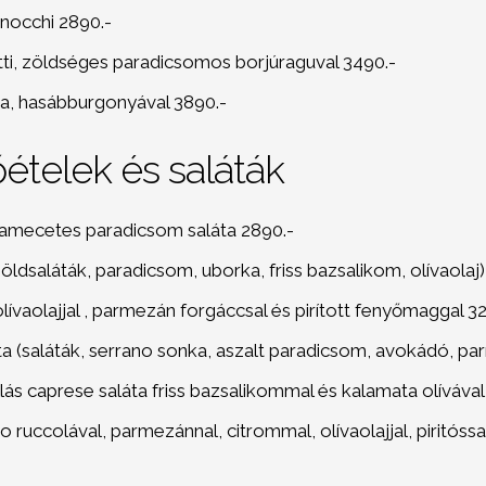
nocchi 2890.-
ti, zöldséges paradicsomos borjúraguval 3490.-
va, hasábburgonyával 3890.-
ételek és saláták
samecetes paradicsom saláta 2890.-
Zöldsaláták, paradicsom, uborka, friss bazsalikom, olívaolaj
lívaolajjal , parmezán forgáccsal és pirított fenyőmaggal 3
ta (saláták, serrano sonka, aszalt paradicsom, avokádó, p
lás caprese saláta friss bazsalikommal és kalamata olívával
o ruccolával, parmezánnal, citrommal, olívaolajjal, piritóssa