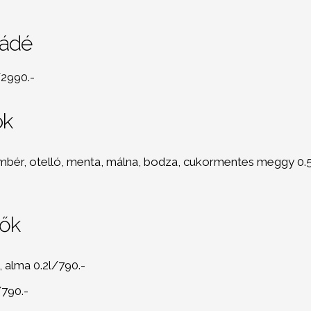
nádé
/2990.-
ök
bér, otelló, menta, málna, bodza, cukormentes meggy 0.5
tők
 alma 0.2l/790.-
/790.-