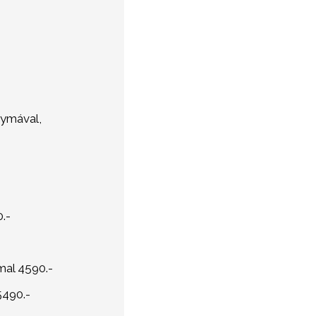
gymával,
0.-
mal 4590.-
5490.-